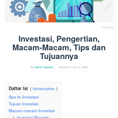
Investasi
Investasi, Pengertian,
Macam-Macam, Tips dan
Tujuannya
By
Admin Iqipedia
Posted on
July 5, 2022
Daftar Isi
Sembunyikan
Apa itu Investasi
Tujuan Investasi
Macam-macam Investasi
1. Investasi Properti