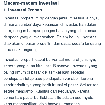
Macam-macam Investasi
1. Investasi Properti
Investasi properti mirip dengan jenis investasi lainnya,
di mana sumber daya keuangan diinvestasikan dalam
aset, dengan harapan pengembalian yang lebih besar
daripada yang diinvestasikan. Dalam hal ini, investasi
dilakukan di pasar properti , dan dapat secara langsung
atau tidak langsung.
Investasi properti dapat bervariasi menurut jenisnya,
seperti yang akan kita lihat. Biasanya, investasi yang
paling umum di pasar diklasifikasikan sebagai
pendapatan tetap atau pendapatan variabel, karena
karakteristiknya yang berfluktuasi di pasar. Sektor real
estate mengambil kualitas dari keduanya, karena
sementara pasar berfluktuasi, itu adalah aset nyata,
yang menghasilkan lebih banyak keamanan.