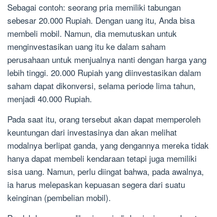
Sebagai contoh: seorang pria memiliki tabungan
sebesar 20.000 Rupiah. Dengan uang itu, Anda bisa
membeli mobil. Namun, dia memutuskan untuk
menginvestasikan uang itu ke dalam saham
perusahaan untuk menjualnya nanti dengan harga yang
lebih tinggi. 20.000 Rupiah yang diinvestasikan dalam
saham dapat dikonversi, selama periode lima tahun,
menjadi 40.000 Rupiah.
Pada saat itu, orang tersebut akan dapat memperoleh
keuntungan dari investasinya dan akan melihat
modalnya berlipat ganda, yang dengannya mereka tidak
hanya dapat membeli kendaraan tetapi juga memiliki
sisa uang. Namun, perlu diingat bahwa, pada awalnya,
ia harus melepaskan kepuasan segera dari suatu
keinginan (pembelian mobil).