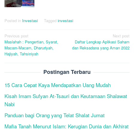
Posted in
Investasi
Tagged
investasi
Post
Previous post
Next post
Maslahah : Pengertian, Syarat,
Daftar Lengkap Aplikasi Saham
navigation
Macam-Macam, Dharuriyah,
dan Reksadana yang Aman 2022
Hajiyah, Tahsiniyah
Postingan Terbaru
15 Cara Cepat Kaya Mendapatkan Uang Mudah
Kisah Imam Sufyan At-Tsauri dan Keutamaan Shalawat
Nabi
Panduan bagi Orang yang Telat Shalat Jumat
Mafia Tanah Menurut Islam: Kerugian Dunia dan Akhirat