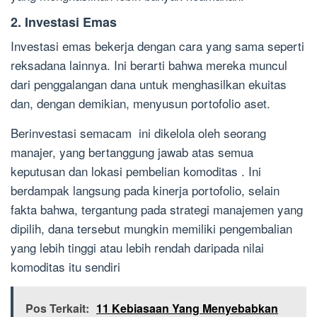
2. Investasi Emas
Investasi emas bekerja dengan cara yang sama seperti
reksadana lainnya. Ini berarti bahwa mereka muncul
dari penggalangan dana untuk menghasilkan ekuitas
dan, dengan demikian, menyusun portofolio aset.
Berinvestasi semacam ini dikelola oleh seorang
manajer, yang bertanggung jawab atas semua
keputusan dan lokasi pembelian komoditas . Ini
berdampak langsung pada kinerja portofolio, selain
fakta bahwa, tergantung pada strategi manajemen yang
dipilih, dana tersebut mungkin memiliki pengembalian
yang lebih tinggi atau lebih rendah daripada nilai
komoditas itu sendiri
Pos Terkait:
11 Kebiasaan Yang Menyebabkan