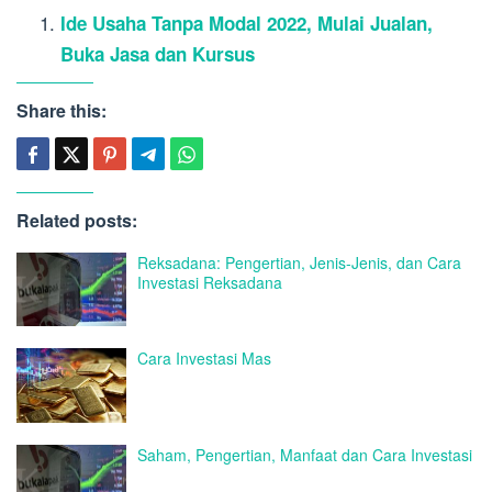
Ide Usaha Tanpa Modal 2022, Mulai Jualan,
Buka Jasa dan Kursus
Share this:
Related posts:
Reksadana: Pengertian, Jenis-Jenis, dan Cara
Investasi Reksadana
Cara Investasi Mas
Saham, Pengertian, Manfaat dan Cara Investasi