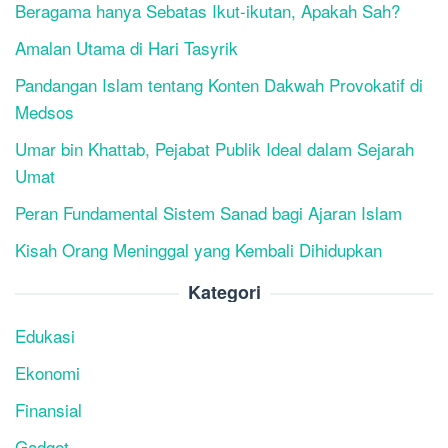
Beragama hanya Sebatas Ikut-ikutan, Apakah Sah?
Amalan Utama di Hari Tasyrik
Pandangan Islam tentang Konten Dakwah Provokatif di
Medsos
Umar bin Khattab, Pejabat Publik Ideal dalam Sejarah
Umat
Peran Fundamental Sistem Sanad bagi Ajaran Islam
Kisah Orang Meninggal yang Kembali Dihidupkan
Kategori
Edukasi
Ekonomi
Finansial
Gadget