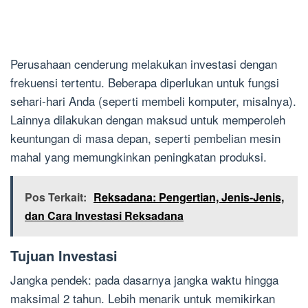
Perusahaan cenderung melakukan investasi dengan
frekuensi tertentu. Beberapa diperlukan untuk fungsi
sehari-hari Anda (seperti membeli komputer, misalnya).
Lainnya dilakukan dengan maksud untuk memperoleh
keuntungan di masa depan, seperti pembelian mesin
mahal yang memungkinkan peningkatan produksi.
Pos Terkait:
Reksadana: Pengertian, Jenis-Jenis,
dan Cara Investasi Reksadana
Tujuan Investasi
Jangka pendek: pada dasarnya jangka waktu hingga
maksimal 2 tahun. Lebih menarik untuk memikirkan