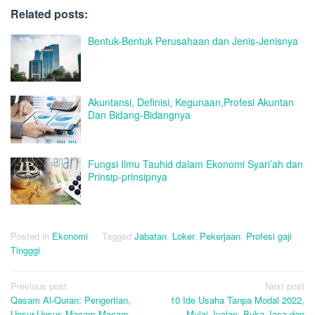
Related posts:
Bentuk-Bentuk Perusahaan dan Jenis-Jenisnya
Akuntansi, Definisi, Kegunaan,Profesi Akuntan
Dan Bidang-Bidangnya
Fungsi Ilmu Tauhid dalam Ekonomi Syari’ah dan
Prinsip-prinsipnya
Posted in
Ekonomi
Tagged
Jabatan
,
Loker
,
Pekerjaan
,
Profesi gaji
Tingggi
Post
Previous post
Next post
Qasam Al-Quran: Pengertian,
10 Ide Usaha Tanpa Modal 2022,
navigation
Unsur-Unsur, Macam-Macam,
Mulai Jualan, Buka Jasa dan