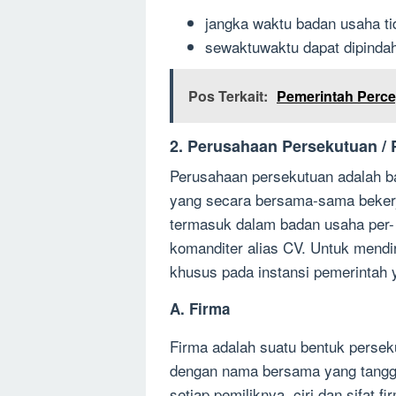
jangka waktu badan usaha ti
sewaktu­waktu dapat dipinda
Pos Terkait:
Pemerintah Perce
2. Perusahaan Persekutuan / 
Perusahaan persekutuan adalah ba
yang secara bersama-sama bekerj
termasuk dalam badan usaha per-
komanditer alias CV. Untuk mend
khusus pada instansi pemerintah y
A. Firma
Firma adalah suatu bentuk persekut
dengan nama bersama yang tanggun
setiap pemiliknya. ciri dan sifat fi