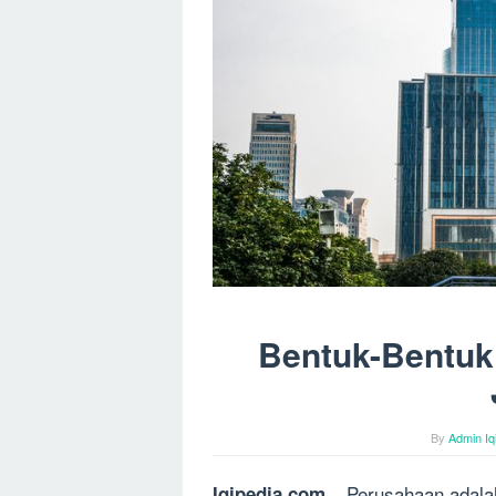
Bentuk-Bentuk
By
Admin Iq
Perusahaan adalah
Iqipedia.com –