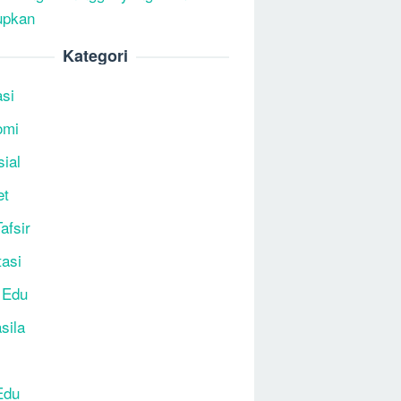
upkan
Kategori
si
omi
sial
et
afsir
tasi
 Edu
sila
Edu