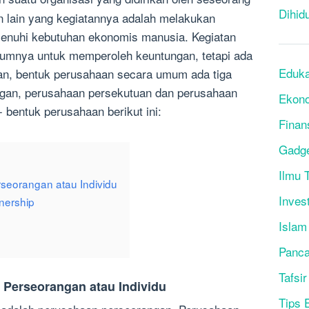
Dihid
 lain yang kegiatannya adalah melakukan
menuhi kebutuhan ekonomis manusia. Kegiatan
mumnya untuk memperoleh keuntungan, tetapi ada
Eduka
an, bentuk perusahaan secara umum ada tiga
gan, perusahaan persekutuan dan perusahaan
Ekon
- bentuk perusahaan berikut ini:
Finan
Gadg
Ilmu T
seorangan atau Individu
Inves
nership
Islam
Panca
Tafsir
 Perseorangan atau Individu
Tips 