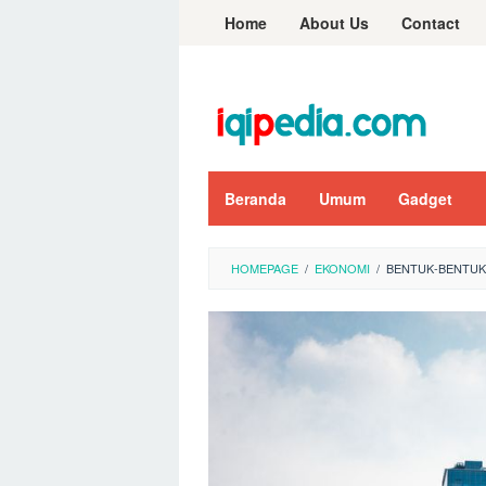
Skip
Home
About Us
Contact
to
content
Beranda
Umum
Gadget
HOMEPAGE
/
EKONOMI
/
BENTUK-BENTUK