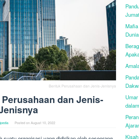
Pandu
Juma
Mafia
Dunia
Berag
Apak
Amala
Panda
Dakwa
Bentuk Perusahaan dan Jenis-Jenisnya
 Perusahaan dan Jenis-
Umar 
dalam
Jenisnya
Peran
ipedia
Posted on
August 10, 2022
Ajara
Kisah
 suatu organisasi yang didirikan oleh seseorang