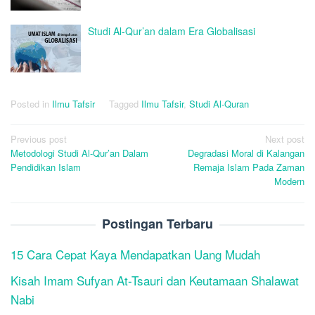
Studi Al-Qur’an dalam Era Globalisasi
Posted in
Ilmu Tafsir
Tagged
Ilmu Tafsir
,
Studi Al-Quran
Post
Previous post
Next post
Metodologi Studi Al-Qur’an Dalam
Degradasi Moral di Kalangan
navigation
Pendidikan Islam
Remaja Islam Pada Zaman
Modern
Postingan Terbaru
15 Cara Cepat Kaya Mendapatkan Uang Mudah
Kisah Imam Sufyan At-Tsauri dan Keutamaan Shalawat
Nabi