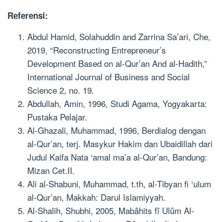
Referensi:
Abdul Hamid, Solahuddin and Zarrina Sa’ari, Che,
2019, “Reconstructing Entrepreneur’s
Development Based on al-Qur’an And al-Hadith,”
International Journal of Business and Social
Science 2, no. 19.
Abdullah, Amin, 1996, Studi Agama, Yogyakarta:
Pustaka Pelajar.
Al-Ghazali, Muhammad, 1996, Berdialog dengan
al-Qur’an, terj. Masykur Hakim dan Ubaidillah dari
Judul Kaifa Nata ‘amal ma’a al-Qur’an, Bandung:
Mizan Cet.II.
Ali al-Shabuni, Muhammad, t.th, al-Tibyan fi ‘ulum
al-Qur’an, Makkah: Darul Islamiyyah.
Al-Shalih, Shubhi, 2005, Mabâhits fî Ulûm Al-