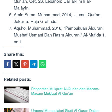
Qur`ân, Cet. 26, Lebanon: Dâr al-Ilm li al-
Malâyîn.
Amin Suma, Muhammad, 2014, Ulumul Qur’an,
Jakarta: Raja Grafindo.
Aqsho, Muhammad, 2016, “Pembukuan Alquran,
Mushaf Usmani Dan Rasm Alquran,” Al-Mufida 1,
no.1
Share this:
Related posts:
Pengertian Mukjizat Al-Qur’an dan Macam-
Macam Mukjizat Al-Qur’an
Urgensi Mempelajari Studi Al-Quran Dalam