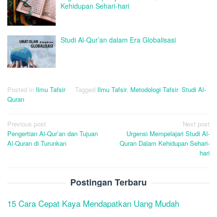
Kehidupan Sehari-hari
Studi Al-Qur’an dalam Era Globalisasi
Posted in
Ilmu Tafsir
Tagged
Ilmu Tafsir
,
Metodologi Tafsir
,
Studi Al-
Quran
Post
Previous post
Next post
Pengertian Al-Qur’an dan Tujuan
Urgensi Mempelajari Studi Al-
navigation
Al-Quran di Turunkan
Quran Dalam Kehidupan Sehari-
hari
Postingan Terbaru
15 Cara Cepat Kaya Mendapatkan Uang Mudah