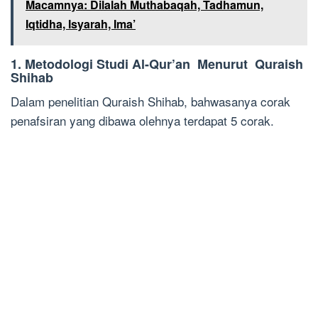
Macamnya: Dilalah Muthabaqah, Tadhamun,
Iqtidha, Isyarah, Ima’
1. Metodologi Studi Al-Qur’an Menurut Quraish
Shihab
Dalam penelitian Quraish Shihab, bahwasanya corak
penafsiran yang dibawa olehnya terdapat 5 corak.