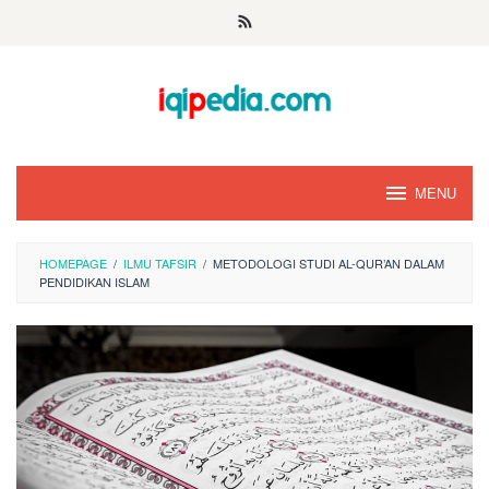
Skip
to
content
MENU
HOMEPAGE
/
ILMU TAFSIR
/
METODOLOGI STUDI AL-QUR’AN DALAM
PENDIDIKAN ISLAM