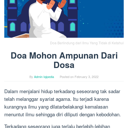
Doa Berlindung dari Ilmu Yang Tidak di Ketahui
Doa Mohon Ampunan Dari
Dosa
By
Admin Iqipedia
Posted on
February 3, 2022
Dalam menjalani hidup terkadang seseorang tak sadar
telah melanggar syariat agama. Itu terjadi karena
kurangnya ilmu yang dilatarbelakangi kemalasan
menuntut ilmu sehingga diri diliputi dengan kebodohan.
Terkadang seseorang juga terlalu berlebih-lebihan