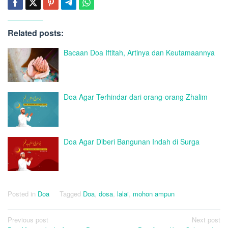
Related posts:
Bacaan Doa Iftitah, Artinya dan Keutamaannya
Doa Agar Terhindar dari orang-orang Zhalim
Doa Agar Diberi Bangunan Indah di Surga
Posted in
Doa
Tagged
Doa
,
dosa
,
lalai
,
mohon ampun
Post
Previous post
Next post