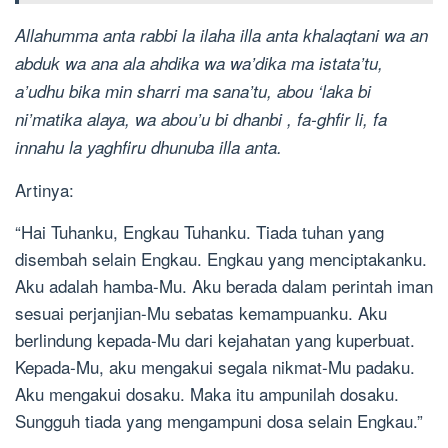
Allahumma anta rabbi la ilaha illa anta khalaqtani wa an
abduk wa ana ala ahdika wa wa’dika ma istata’tu,
a’udhu bika min sharri ma sana’tu, abou ‘laka bi
ni’matika alaya, wa abou’u bi dhanbi , fa-ghfir li, fa
innahu la yaghfiru dhunuba illa anta.
Artinya:
“Hai Tuhanku, Engkau Tuhanku. Tiada tuhan yang
disembah selain Engkau. Engkau yang menciptakanku.
Aku adalah hamba-Mu. Aku berada dalam perintah iman
sesuai perjanjian-Mu sebatas kemampuanku. Aku
berlindung kepada-Mu dari kejahatan yang kuperbuat.
Kepada-Mu, aku mengakui segala nikmat-Mu padaku.
Aku mengakui dosaku. Maka itu ampunilah dosaku.
Sungguh tiada yang mengampuni dosa selain Engkau.”