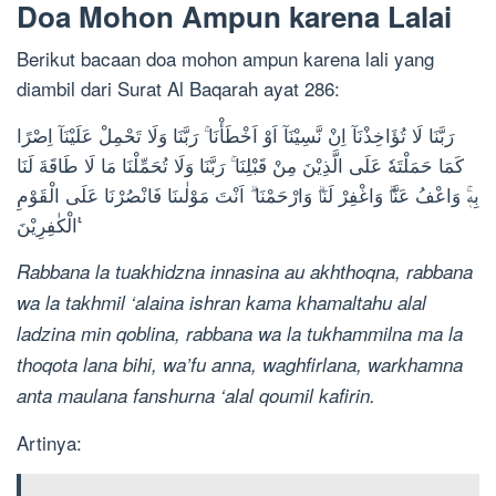
Doa Mohon Ampun karena Lalai
Berikut bacaan doa mohon ampun karena lali yang
diambil dari Surat Al Baqarah ayat 286:
رَبَّنَا لَا تُؤَاخِذْنَآ اِنْ نَّسِيْنَآ اَوْ اَخْطَأْنَا ۚ رَبَّنَا وَلَا تَحْمِلْ عَلَيْنَآ اِصْرًا
كَمَا حَمَلْتَهٗ عَلَى الَّذِيْنَ مِنْ قَبْلِنَا ۚ رَبَّنَا وَلَا تُحَمِّلْنَا مَا لَا طَاقَةَ لَنَا
بِهٖۚ وَاعْفُ عَنَّاۗ وَاغْفِرْ لَنَاۗ وَارْحَمْنَا ۗ اَنْتَ مَوْلٰىنَا فَانْصُرْنَا عَلَى الْقَوْمِ
الْكٰفِرِيْنَ ࣖ
Rabbana la tuakhidzna innasina au akhthoqna, rabbana
wa la takhmil ‘alaina ishran kama khamaltahu alal
ladzina min qoblina, rabbana wa la tukhammilna ma la
thoqota lana bihi, wa’fu anna, waghfirlana, warkhamna
anta maulana fanshurna ‘alal qoumil kafirin.
Artinya: