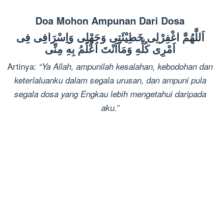
Doa Mohon Ampunan Dari Dosa
اَللَّهُمَّ اغْفِرْلِى خَطِيْئَتِى وَجَهْلِى وَاِسْرَافِى فِى
اَمْرِى كُلِّهِ وَمَآاَنْتَ اَعْلَمُ بِهِ مِنِّى
Artinya:
“Ya Allah, ampunilah kesalahan,
kebodohan dan
keterlaluanku dalam segala
urusan, dan ampuni pula
segala dosa yang
Engkau lebih mengetahui daripada
aku.”