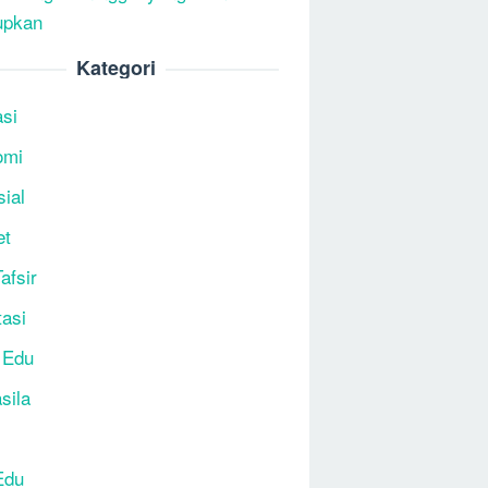
upkan
Kategori
si
omi
sial
et
afsir
tasi
 Edu
sila
Edu