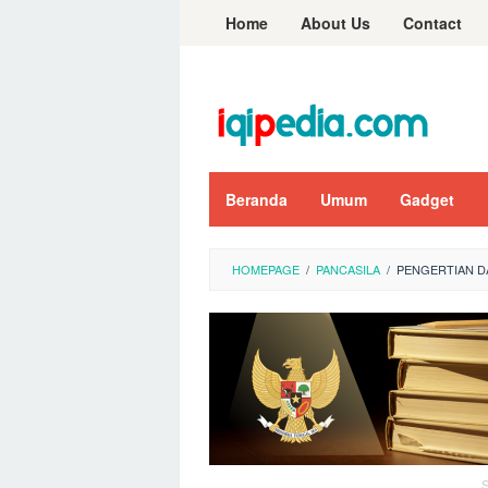
Skip
Home
About Us
Contact
to
content
Beranda
Umum
Gadget
HOMEPAGE
/
PANCASILA
/
PENGERTIAN D
S