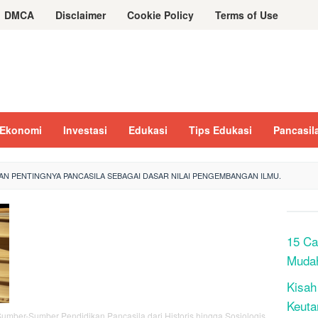
DMCA
Disclaimer
Cookie Policy
Terms of Use
Ekonomi
Investasi
Edukasi
Tips Edukasi
Pancasil
AN PENTINGNYA PANCASILA SEBAGAI DASAR NILAI PENGEMBANGAN ILMU.
15 Ca
Muda
Kisah
Keuta
umber-Sumber Pendidikan Pancasila dari Historis hingga Sosiologis