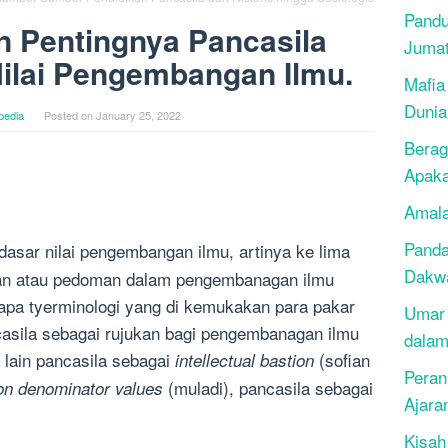
Pandu
n Pentingnya Pancasila
Juma
ilai Pengembangan Ilmu.
Mafia
Dunia
pedia
Posted on
January 25, 2022
Berag
Apak
Amala
Panda
dasar nilai pengembangan ilmu, artinya ke lima
Dakwa
gan atau pedoman dalam pengembanagan ilmu
apa tyerminologi yang di kemukakan para pakar
Umar 
sila sebagai rujukan bagi pengembanagan ilmu
dalam
 lain pancasila sebagai
(sofian
intellectual bastion
Peran
(muladi), pancasila sebagai
n denominator values
Ajara
Kisah