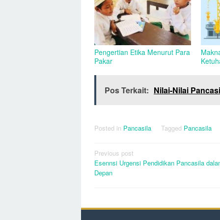
Pengertian Etika Menurut Para
Makna
Pakar
Ketuh
Pos Terkait:
Nilai-Nilai Panc
Posted in
Pancasila
Tagged
Pancasila
Post
Previous post
Esennsi Urgensi Pendidikan Pancasila dal
navigation
Depan