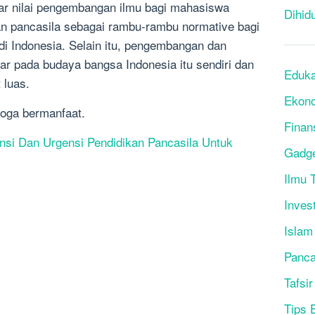
ar nilai pengembangan ilmu bagi mahasiswa
Dihid
an pancasila sebagai rambu-rambu normative bagi
i Indonesia. Selain itu, pengembangan dan
kar pada budaya bangsa Indonesia itu sendiri dan
Eduka
 luas.
Ekon
oga bermanfaat.
Finan
si Dan Urgensi Pendidikan Pancasila Untuk
Gadg
Ilmu T
Inves
Islam
Panca
Tafsir
Tips 