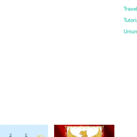
Trave
Tutori
Umu