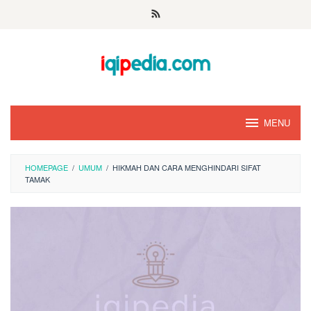
Skip
to
content
MENU
HOMEPAGE
/
UMUM
/
HIKMAH DAN CARA MENGHINDARI SIFAT
TAMAK