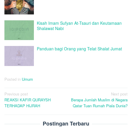
Kisah Imam Sufyan At-Tsauri dan Keutamaan
Shalawat Nabi
Panduan bagi Orang yang Telat Shalat Jumat
Posted in
Umum
Post
Previous post
Next post
REAKSI KAFIR QURAYSH
Berapa Jumlah Muslim di Negara
navigation
TERHADAP HIJRAH
Qatar Tuan Rumah Piala Dunia?
Postingan Terbaru