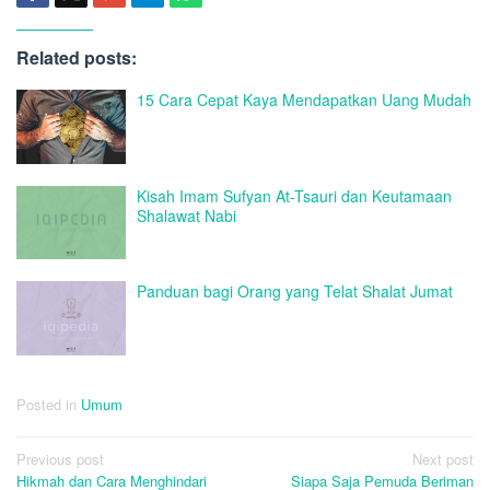
Related posts:
15 Cara Cepat Kaya Mendapatkan Uang Mudah
Kisah Imam Sufyan At-Tsauri dan Keutamaan
Shalawat Nabi
Panduan bagi Orang yang Telat Shalat Jumat
Posted in
Umum
Post
Previous post
Next post
Hikmah dan Cara Menghindari
Siapa Saja Pemuda Beriman