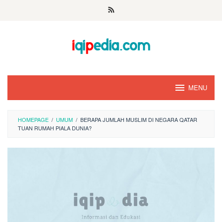
Skip
to
content
MENU
HOMEPAGE
/
UMUM
/
BERAPA JUMLAH MUSLIM DI NEGARA QATAR
TUAN RUMAH PIALA DUNIA?