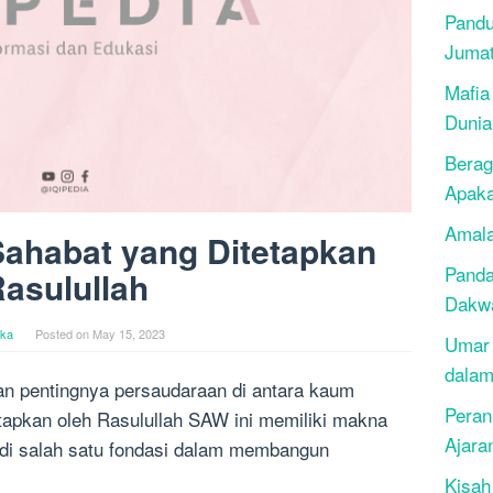
Pandu
Juma
Mafia
Dunia
Berag
Apak
Amala
ahabat yang Ditetapkan
Panda
asulullah
Dakwa
ika
Posted on
May 15, 2023
Umar 
dalam
n pentingnya persaudaraan di antara kaum
Peran
tapkan oleh Rasulullah SAW ini memiliki makna
Ajara
di salah satu fondasi dalam membangun
Kisah