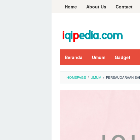
Skip
Home
About Us
Contact
to
content
Beranda
Umum
Gadget
HOMEPAGE
/
UMUM
/
PERSAUDARAAN SAH