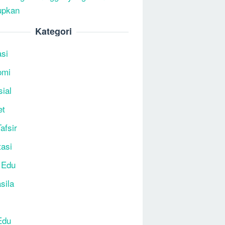
upkan
Kategori
si
omi
sial
et
afsir
tasi
 Edu
sila
Edu