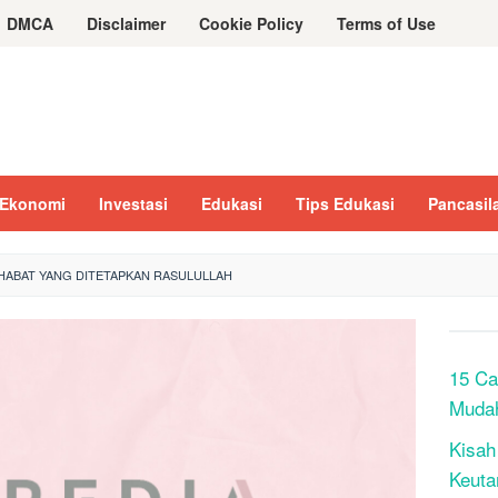
DMCA
Disclaimer
Cookie Policy
Terms of Use
Ekonomi
Investasi
Edukasi
Tips Edukasi
Pancasil
ABAT YANG DITETAPKAN RASULULLAH
15 Ca
Muda
Kisah
Keuta