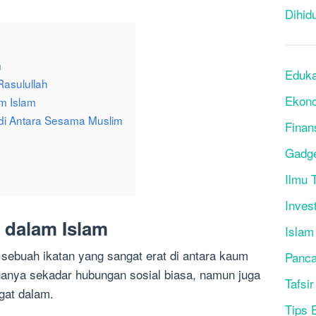
Dihid
m
Eduka
Rasulullah
Ekon
m Islam
i Antara Sesama Muslim
Finan
Gadg
Ilmu T
Inves
 dalam Islam
Islam
sebuah ikatan yang sangat erat di antara kaum
Panca
 hanya sekadar hubungan sosial biasa, namun juga
Tafsir
gat dalam.
Tips 