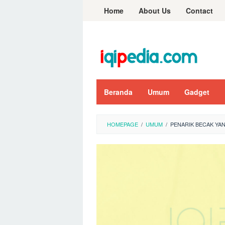
Skip
Home
About Us
Contact
to
content
Beranda
Umum
Gadget
HOMEPAGE
/
UMUM
/
PENARIK BECAK YA