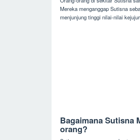
Orang-orang di sekitar Sutisna sa
Mereka menganggap Sutisna sebag
menjunjung tinggi nilai-nilai kejuju
Bagaimana Sutisna 
orang?