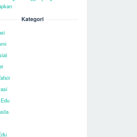
upkan
Kategori
si
omi
sial
et
afsir
tasi
 Edu
sila
Edu