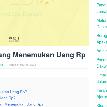
Pandu
Juma
Mafia
Dunia
Berag
Apak
Amala
yang Menemukan Uang Rp
Panda
ika
Posted on
May 15, 2023
Dakwa
Umar 
dalam
Peran
mukan Uang Rp?
Ajara
Uang Rp?
elah Menemukan Uang Rp?
Kisah