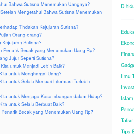
ahui Bahwa Sutisna Menemukan Uangnya?
Dihid
g Setelah Mengetahui Bahwa Sutisna Menemukan
erhadap Tindakan Kejujuran Sutisna?
Eduka
ujian Orang-orang?
Ekon
 Kejujuran Sutisna?
sah Penarik Becak yang Menemukan Uang Rp?
Finan
ng Jujur Seperti Sutisna?
Gadg
Kita untuk Menjadi Lebih Baik?
Kita untuk Menghargai Uang?
Ilmu T
ta untuk Selalu Mencari Informasi Terlebih
Inves
Kita untuk Menjaga Keseimbangan dalam Hidup?
Islam
ita untuk Selalu Berbuat Baik?
Panca
ah Penarik Becak yang Menemukan Uang Rp?
Tafsir
Tips 