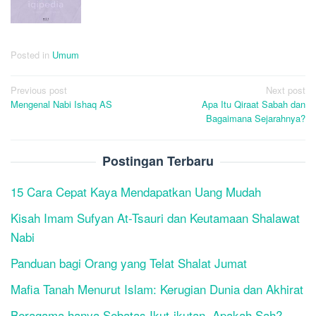
Posted in
Umum
Post
Previous post
Next post
Mengenal Nabi Ishaq AS
Apa Itu Qiraat Sabah dan
navigation
Bagaimana Sejarahnya?
Postingan Terbaru
15 Cara Cepat Kaya Mendapatkan Uang Mudah
Kisah Imam Sufyan At-Tsauri dan Keutamaan Shalawat
Nabi
Panduan bagi Orang yang Telat Shalat Jumat
Mafia Tanah Menurut Islam: Kerugian Dunia dan Akhirat
Beragama hanya Sebatas Ikut-ikutan, Apakah Sah?