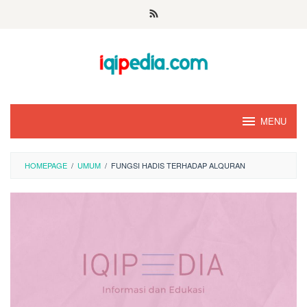
Skip
to
content
MENU
HOMEPAGE
/
UMUM
/
FUNGSI HADIS TERHADAP ALQURAN