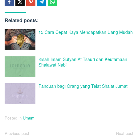
Related posts:
15 Cara Cepat Kaya Mendapatkan Uang Mudah
Kisah Imam Sufyan At-Tsauri dan Keutamaan
Shalawat Nabi
Panduan bagi Orang yang Telat Shalat Jumat
Posted in
Umum
Post
Previous post
Next post