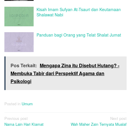
Kisah Imam Sufyan At-Tsauri dan Keutamaan
Shalawat Nabi
Panduan bagi Orang yang Telat Shalat Jumat
Pos Terkait:
Mengapa Zina itu Disebut Hutang? -
Membuka Tabir dari Perspektif Agama dan
Psikologi
Posted in
Umum
Post
Previous post
Next post
Nama Lain Hari Kiamat
Wah Maher Zain Ternyata Mualaf
navigation