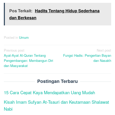
Pos Terkait:
Hadits Tentang Hidup Sederhana
dan Berkesan
Posted in
Umum
Post
Previous post
Next post
Ayat-Ayat Al-Quran Tentang
Fungsi Hadis: Pengertian Bayan
navigation
Pengembangan: Membangun Diri
dan Nasakh
dan Masyarakat
Postingan Terbaru
15 Cara Cepat Kaya Mendapatkan Uang Mudah
Kisah Imam Sufyan At-Tsauri dan Keutamaan Shalawat
Nabi