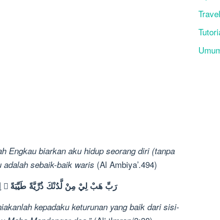
Trave
Tutori
Umu
ah Engkau biarkan aku hidup seorang diri (tanpa
(Al Ambiya’.494)
 adalah sebaik-baik waris
رَبِّ هَبْ لِيْ مِنْ لَّدُنْكَ ذُرِّيَّةً طَيِّبَةً ۚ 
iakanlah kepadaku keturunan yang baik dari sisi-