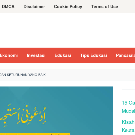
DMCA
Disclaimer
Cookie Policy
Terms of Use
Ekonomi
Investasi
Edukasi
Tips Edukasi
Pancasil
AN KETURUNAN YANG BAIK
15 Ca
Muda
Kisah
Keuta