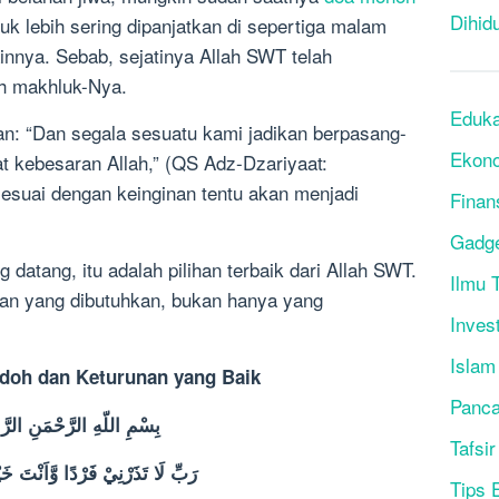
Dihid
uk lebih sering dipanjatkan di sepertiga malam
ainnya. Sebab, sejatinya Allah SWT telah
uh makhluk-Nya.
Eduka
n: “Dan segala sesuatu kami jadikan berpasang-
Ekon
 kebesaran Allah,” (QS Adz-Dzariyaat:
suai dengan keinginan tentu akan menjadi
Finan
Gadg
 datang, itu adalah pilihan terbaik dari Allah SWT.
Ilmu T
an yang dibutuhkan, bukan hanya yang
Inves
Islam
doh dan Keturunan yang
Baik
Panca
بِسْمِ اللّهِ الرَّحْمَنِ الرَّح
Tafsir
رَبِّ لَا تَذَرْنِيْ فَرْدًا وَّاَنْتَ خَيْرُ الْوٰرِثِيْنَ
Tips 