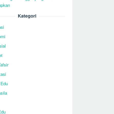
upkan
Kategori
si
omi
sial
et
afsir
tasi
 Edu
sila
Edu