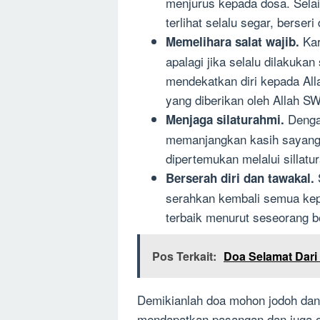
menjurus kepada dosa. Sela
terlihat selalu segar, berser
Kar
Memelihara salat wajib.
apalagi jika selalu dilakuk
mendekatkan diri kepada Al
yang diberikan oleh Allah S
Dengan
Menjaga silaturahmi.
memanjangkan kasih sayang 
dipertemukan melalui sillatu
Berserah diri dan tawakal.
serahkan kembali semua ke
terbaik menurut seseorang b
Pos Terkait:
Doa Selamat Dar
Demikianlah doa mohon jodoh dan
mendapatkan pasangan dan juga o