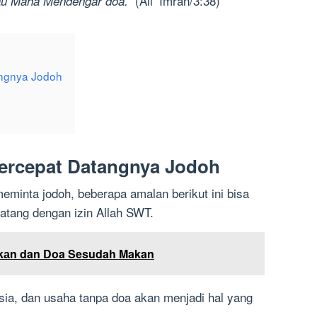
(Ali ‘Imran/3:38)
u Maha Mendengar doa.”
ngnya Jodoh
rcepat Datangnya Jodoh
minta jodoh, beberapa amalan berikut ini bisa
atang dengan izin Allah SWT.
kаn dan Doa Sesudah Makan
sia, dan usaha tanpa doa akan menjadi hal yang