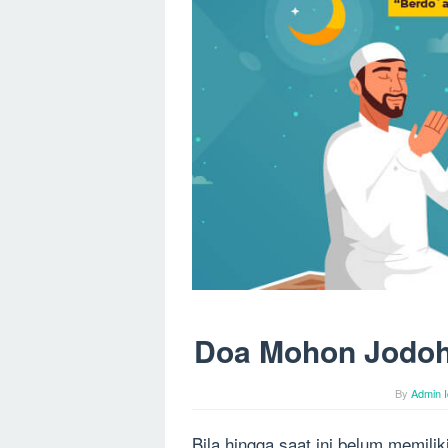
Doa Mohon Jodoh
By
Admin I
Bila hingga saat ini belum memili