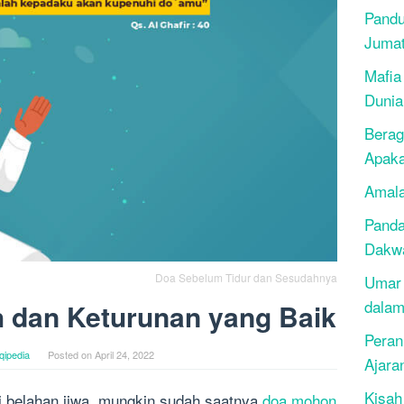
Pandu
Juma
Mafia
Dunia
Berag
Apak
Amala
Panda
Dakwa
Doa Sebelum Tidur dan Sesudahnya
Umar 
dalam
 dan Keturunan yang Baik
Peran
qipedia
Posted on
April 24, 2022
Ajara
Kisah
ki belahan jiwa, mungkin sudah saatnya
doa mohon