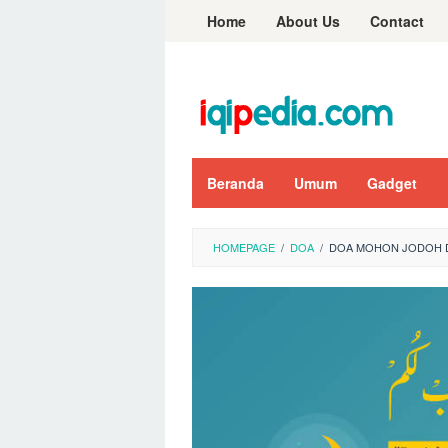
Skip
Home
About Us
Contact
to
content
Beranda
Umum
Gadget
HOMEPAGE
/
DOA
/
DOA MOHON JODOH D