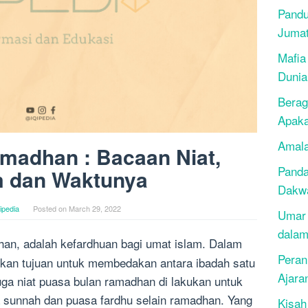
Pandu
Juma
Mafia
Dunia
Berag
Apak
Amala
madhan : Bacaan Niat,
Panda
 dan Waktunya
Dakwa
ipedia
Posted on
March 29, 2022
Umar 
dalam
an, adalah kefardhuan bagi umat islam. Dalam
Peran
kukan tujuan untuk membedakan antara ibadah satu
Ajara
uga niat puasa bulan ramadhan di lakukan untuk
sunnah dan puasa fardhu selain ramadhan. Yang
Kisah