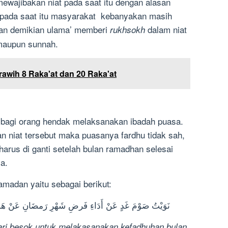
ewajibakan niat pada saat itu dengan alasan
pada saat itu masyarakat kebanyakan masih
san demikian ulama’ memberi
dalam niat
rukhsokh
 maupun sunnah.
rawih 8 Raka'at dan 20 Raka'at
b bagi orang hendak melaksanakan ibadah puasa.
n niat tersebut maka puasanya fardhu tidak sah,
rus di ganti setelah bulan ramadhan selesai
a.
amadan yaitu sebagai berikut:
نَوَيْتُ صَوْمَ غَدٍ عَنْ أَدَاءِ فَرضِ شَهْرِ رَمضَانِ عَنْ هَذِهِ ال
ari besok untuk melakasanakan kefadhuhan bulan