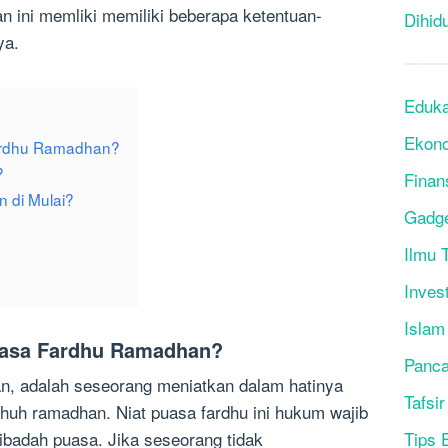
an ini memliki memiliki beberapa ketentuan-
Dihid
ya.
Eduka
Ekon
ardhu Ramadhan?
?
Finan
 di Mulai?
Gadg
Ilmu T
Inves
Islam
uasa Fardhu Ramadhan?
Panca
n, adalah seseorang meniatkan dalam hatinya
Tafsir
huh ramadhan. Niat puasa fardhu ini hukum wajib
Tips 
badah puasa. Jika seseorang tidak