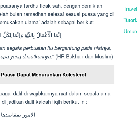
puasanya fardhu tidak sah, dengan demikian
Trave
elah bulan ramadhan selesai sesuai puasa yang di
Tutori
 kemukakan ulama’ adalah sebagai berikut:
Umu
إِنَّمَا الْأَعْمَالُ بِالنِّيَّةِ وَإِنَّمَا لِكُل
n segala perbuatan itu bergantung pada niatnya,
.” (HR Bukhari dan Muslim)
 apa yang diniatkannya
 Puasa Dapat Menurunkan Kolesterol
ebagai dalil di wajibkannya niat dalam segala amal
 jadikan dalil kaidah fiqih berikut ini:
الامور بمقاصدها