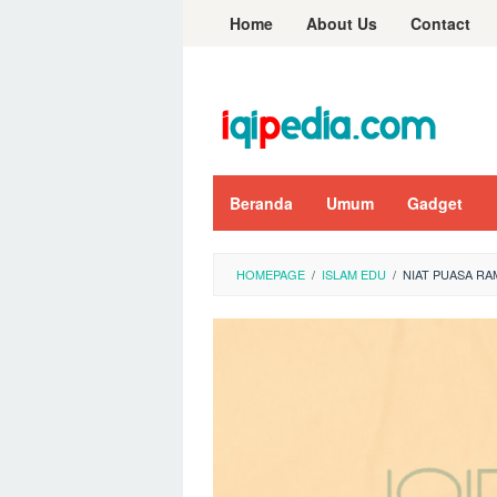
Skip
Home
About Us
Contact
to
content
Beranda
Umum
Gadget
HOMEPAGE
/
ISLAM EDU
/
NIAT PUASA RA