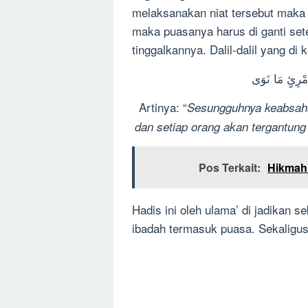
melaksanakan niat tersebut maka 
maka puasanya harus di ganti set
tinggalkannya. Dalil-dalil yang di
ِّ امْرِئٍ مَا نَوَى
Artinya: “
Sesungguhnya
keabsaha
dan setiap orang akan tergantung
Pos Terkait:
Hikmah
Hadis ini oleh ulama’ di jadikan s
ibadah termasuk puasa. Sekaligus di