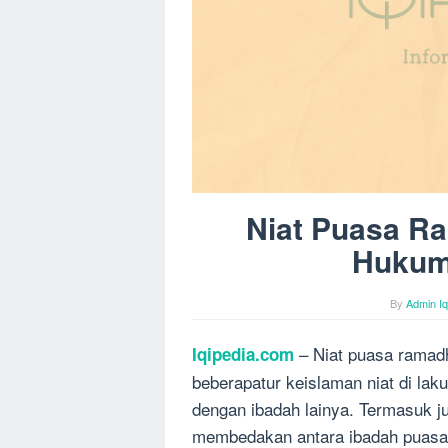
Niat Puasa Ra
Hukum
By
Admin Iq
– Niat puasa ramadh
Iqipedia.com
beberapatur keislaman niat di la
dengan ibadah lainya. Termasuk j
membedakan antara ibadah puasa 