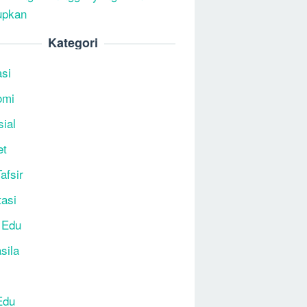
upkan
Kategori
si
omi
sial
et
afsir
tasi
 Edu
sila
Edu