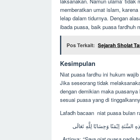
laksanakan. Namun ulama’ tidak m
memberatkan umat islam, karena 
lelap dalam tidurnya. Dengan ala
ibada puasa, baik puasa fardhuh
Pos Terkait:
Sejarah Sholat Ta
Kesimpulan
Niat puasa fardhu ini hukum waji
Jika seseorang tidak melaksanaka
dengan demikian maka puasanya ha
sesuai puasa yang di tinggalkanny
Lafadh bacaan niat puasa bulan r
سَّنَةِ اِيْمَنًا وَحِسَابًا لِلَّهِ تَعَالَى
Artinya:
“Saya niat puasa pada h