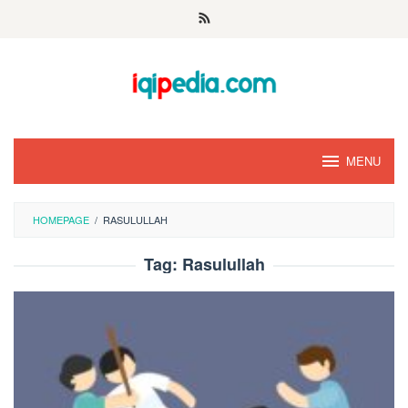
Skip
to
content
MENU
HOMEPAGE
/
RASULULLAH
Tag:
Rasulullah