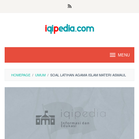
Skip
to
content
MENU
HOMEPAGE
/
UMUM
/
SOAL LATIHAN AGAMA ISLAM MATERI ASMAUL