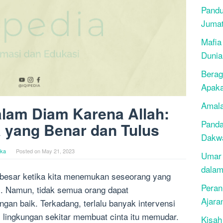
Pandu
Juma
Mafia
Dunia
Berag
Apak
Amala
lam Diam Karena Allah:
Panda
 yang Benar dan Tulus
Dakwa
ika
Posted on
May 21, 2023
Umar 
dalam
besar ketika kita menemukan seseorang yang
Peran
li. Namun, tidak semua orang dapat
Ajara
an baik. Terkadang, terlalu banyak intervensi
ri lingkungan sekitar membuat cinta itu memudar.
Kisah