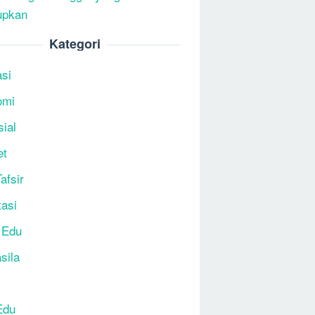
upkan
Kategori
si
omi
sial
et
afsir
tasi
 Edu
sila
Edu