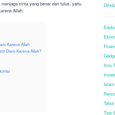
menjaga cinta yang benar dan tulus, yaitu
Dihid
arena Allah.
Eduka
Ekon
am Karena Allah
Finan
am Diam Karena Allah?
Gadg
Ilmu T
cintai
Inves
Islam
Panca
Tafsir
Tips 