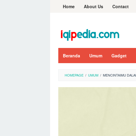
Skip
Home
About Us
Contact
to
content
Beranda
Umum
Gadget
HOMEPAGE
/
UMUM
/
MENCINTAIMU DALA