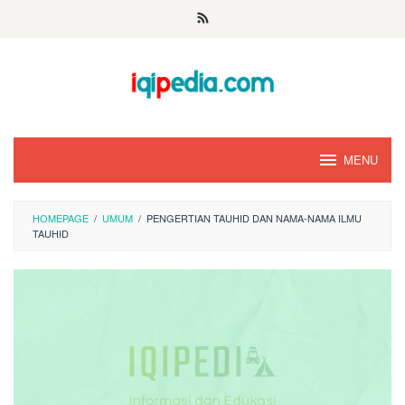
Skip
to
content
MENU
HOMEPAGE
/
UMUM
/
PENGERTIAN TAUHID DAN NAMA-NAMA ILMU
TAUHID