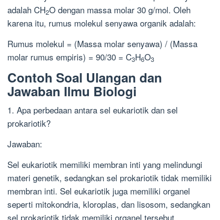
adalah CH
O dengan massa molar 30 g/mol. Oleh
2
karena itu, rumus molekul senyawa organik adalah:
Rumus molekul = (Massa molar senyawa) / (Massa
molar rumus empiris) = 90/30 = C
H
O
3
6
3
Contoh Soal Ulangan dan
Jawaban Ilmu Biologi
1. Apa perbedaan antara sel eukariotik dan sel
prokariotik?
Jawaban:
Sel eukariotik memiliki membran inti yang melindungi
materi genetik, sedangkan sel prokariotik tidak memiliki
membran inti. Sel eukariotik juga memiliki organel
seperti mitokondria, kloroplas, dan lisosom, sedangkan
sel prokariotik tidak memiliki organel tersebut.