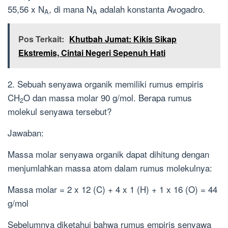
55,56 x N
, di mana N
adalah konstanta Avogadro.
A
A
Pos Terkait:
Khutbah Jumat: Kikis Sikap
Ekstremis, Cintai Negeri Sepenuh Hati
2. Sebuah senyawa organik memiliki rumus empiris
CH
O dan massa molar 90 g/mol. Berapa rumus
2
molekul senyawa tersebut?
Jawaban:
Massa molar senyawa organik dapat dihitung dengan
menjumlahkan massa atom dalam rumus molekulnya:
Massa molar = 2 x 12 (C) + 4 x 1 (H) + 1 x 16 (O) = 44
g/mol
Sebelumnya diketahui bahwa rumus empiris senyawa