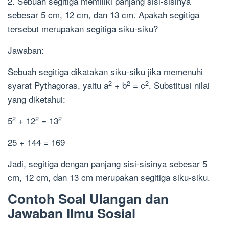
2. Sebuah segitiga memiliki panjang sisi-sisinya
sebesar 5 cm, 12 cm, dan 13 cm. Apakah segitiga
tersebut merupakan segitiga siku-siku?
Jawaban:
Sebuah segitiga dikatakan siku-siku jika memenuhi
2
2
2
syarat Pythagoras, yaitu a
+ b
= c
. Substitusi nilai
yang diketahui:
2
2
2
5
+ 12
= 13
25 + 144 = 169
Jadi, segitiga dengan panjang sisi-sisinya sebesar 5
cm, 12 cm, dan 13 cm merupakan segitiga siku-siku.
Contoh Soal Ulangan dan
Jawaban Ilmu Sosial