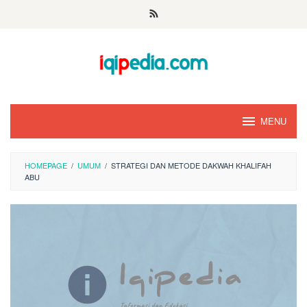
Skip
to
content
MENU
HOMEPAGE
/
UMUM
/
STRATEGI DAN METODE DAKWAH KHALIFAH
ABU