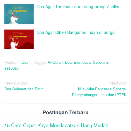
Doa Agar Terhindar dari orang-orang Zhalim
Doa Agar Diberi Bangunan Indah di Surga
Posted in
Doa
Tagged
Al-Quran
,
Doa
,
membaca
,
Sebelum
,
sesudah
Post
Previous post
Next post
Doa Selamat dari Petir
Nilai-Nilai Pancasila Sebagai
navigation
Pengembangan Ilmu dan IPTEK
Postingan Terbaru
15 Cara Cepat Kaya Mendapatkan Uang Mudah