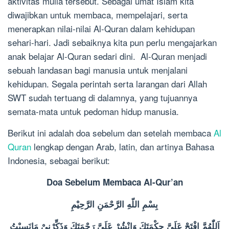
aktivitas mulia tersebut. Sebagai umat Islam kita
diwajibkan untuk membaca, mempelajari, serta
menerapkan nilai-nilai Al-Quran dalam kehidupan
sehari-hari. Jadi sebaiknya kita pun perlu mengajarkan
anak belajar Al-Quran sedari dini. Al-Quran menjadi
sebuah landasan bagi manusia untuk menjalani
kehidupan. Segala perintah serta larangan dari Allah
SWT sudah tertuang di dalamnya, yang tujuannya
semata-mata untuk pedoman hidup manusia.
Berikut ini adalah doa sebelum dan setelah membaca
Al
Quran
lengkap dengan Arab, latin, dan artinya Bahasa
Indonesia, sebagai berikut:
Doa Sebelum Membaca Al-Qur’an
بِسْمِ اللّهِ الرَّحْمَنِ الرَّحِيْمِ
اَللّٰهُمَّ افْتَحْ عَلَىَّ حِكْمَتَكَ وَانْشُرْ عَلَىَّ رَحْمَتَكَ وَذَكِّرْنِىْ مَانَسِيْتُ