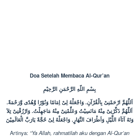
Doa Setelah Membaca Al-Qur’an
بِسْمِ اللّهِ الرَّحْمَنِ الرَّحِيْمِ
اَللّٰهُمَّ ارْحَمْنِىْ بِالْقُرْآنِ. وَاجْعَلْهُ لِىْ اِمَامًا وَنُوْرًا وَّهُدًى وَّرَحْمَةً.
اَللّٰهُمَّ ذَكِّرْنِىْ مِنْهُ مَانَسِيْتُ وَعَلِّمْنِىْ مِنْهُ مَاجَهِلْتُ. وَارْزُقْنِىْ تِلاَ
وَتَهُ آنَآءَ اللَّيْلِ وَاَطْرَافَ النَّهَارٍ. وَاجْعَلْهُ لِىْ حُجَّةً يَارَبَّ الْعَالَمِيْنَ
Artinya:
“Ya Allah, rahmatilah aku dengan Al-Qur’an