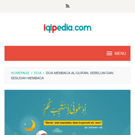
Skip
to
content
MENU
HOMEPAGE
/
DOA
/
DOA MEMBACA AL-QUR’AN, SEBELUM DAN
SESUDAH MEMBACA