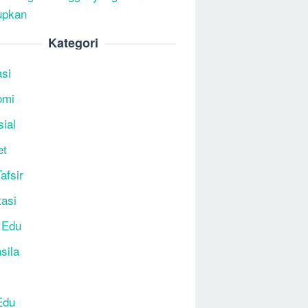
upkan
Kategori
si
omi
sial
et
afsir
tasi
 Edu
sila
Edu