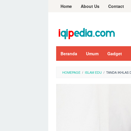
Skip
Home
About Us
Contact
to
content
Beranda
Umum
Gadget
HOMEPAGE
/
ISLAM EDU
/
TANDA IKHLAS D