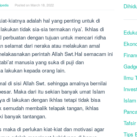
Dihid
ipedia
Posted on
March 18, 2022
iat-kiatnya adalah hal yang penting untuk di
akukan tidak sia-sia termakan riya’. Ikhlas di
Eduka
l perbuatan dengan tujuan untuk mencari ridha
Ekon
an selamat dari neraka atau melakukan amal
melakasnakan perintah Allah Swt.Hal semacam ini
Finan
tabi’at manusia yang suka di puji dan
Gadg
a lakukan kepada orang lain.
Ilmu T
al di sisi Allah Swt. sehingga amalnya bernilai
Inves
besar. Maka dari itu sekian banyak umat Islam
 di lakukan dengan ikhlas tetapi tidak bisa
Islam
k semudah membalik telapak tangan, ikhlas
Panca
iki banyak tantangan.
Tafsir
maka di perlukan kiat-kiat dan motivasi agar
Tips 