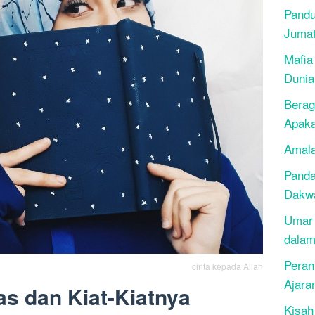
Pandu
Juma
Mafia
Dunia
Berag
Apak
Amala
Panda
Dakwa
Umar 
dalam
Peran
cinta kepada Allah
Ajara
as dan Kiat-Kiatnya
Kisah