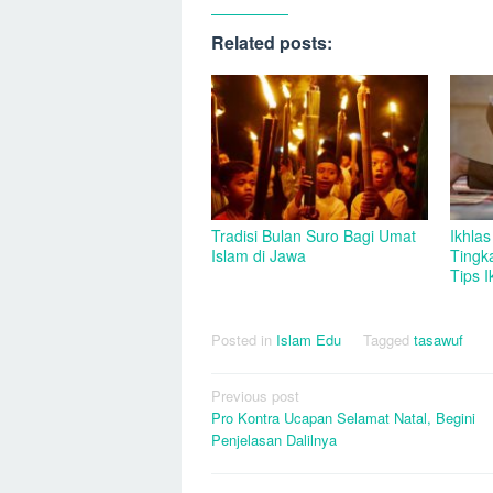
Related posts:
Tradisi Bulan Suro Bagi Umat
Ikhlas
Islam di Jawa
Tingka
Tips I
Posted in
Islam Edu
Tagged
tasawuf
Post
Previous post
Pro Kontra Ucapan Selamat Natal, Begini
navigation
Penjelasan Dalilnya