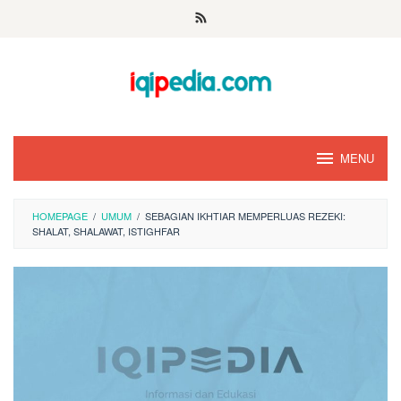
Skip
to
content
MENU
HOMEPAGE
/
UMUM
/
SEBAGIAN IKHTIAR MEMPERLUAS REZEKI:
SHALAT, SHALAWAT, ISTIGHFAR