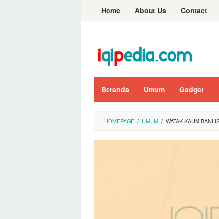
Skip
Home
About Us
Contact
to
content
Beranda
Umum
Gadget
HOMEPAGE
/
UMUM
/
WATAK KAUM BANI I