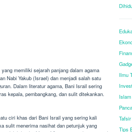
Dihid
Eduka
Ekon
Finan
Gadg
um yang memiliki sejarah panjang dalam agama
Ilmu T
n Nabi Yakub (Israel) dan menjadi salah satu
Inves
ran. Dalam literatur agama, Bani Israil sering
eras kepala, pembangkang, dan sulit ditekankan.
Islam
Panca
tu ciri khas dari Bani Israil yang sering kali
Tafsir
ka sulit menerima nasihat dan petunjuk yang
Tips 