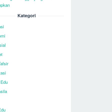
upkan
Kategori
si
omi
sial
et
afsir
tasi
 Edu
sila
Edu