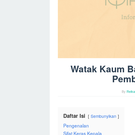
Watak Kaum Ban
Pemb
By
Reika
Daftar Isi
Sembunyikan
Pengenalan
Sifat Keras Kepala