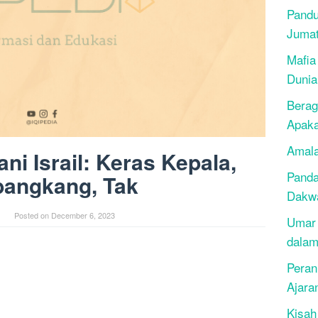
Pandu
Juma
Mafia
Dunia
Berag
Apak
Amala
i Israil: Keras Kepala,
Panda
angkang, Tak
Dakwa
Posted on
December 6, 2023
Umar 
dalam
Peran
Ajara
Kisah