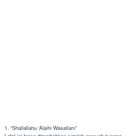
1. “Shallallahu ‘Alaihi Wasallam”
Lafal ini biasa ditambahkan setelah menyebut nama