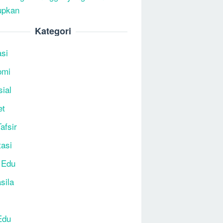
upkan
Kategori
si
omi
sial
et
afsir
tasi
 Edu
sila
Edu