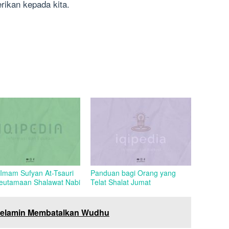
erikan kepada kita.
 Imam Sufyan At-Tsauri
Panduan bagi Orang yang
eutamaan Shalawat Nabi
Telat Shalat Jumat
Kelamin Membatalkan Wudhu