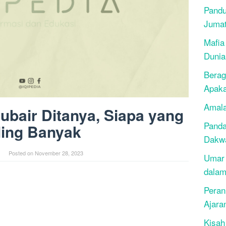
Pandu
Juma
Mafia
Dunia
Berag
Apak
Amala
Jubair Ditanya, Siapa yang
Panda
ling Banyak
Dakwa
Posted on
November 28, 2023
Umar 
dalam
Peran
Ajara
Kisah