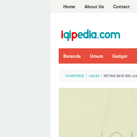
Skip
Home
About Us
Contact
to
content
Beranda
Umum
Gadget
HOMEPAGE
/
UMUM
/
KETIKA SA'ID BIN J