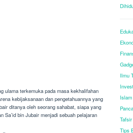
Dihid
Eduka
Ekon
Finan
Gadg
Ilmu T
Inves
ang ulama terkemuka pada masa kekhalifahan
Islam
karena kebijaksanaan dan pengetahuannya yang
ubair ditanya oleh seorang sahabat, siapa yang
Panca
an Sa’id bin Jubair menjadi sebuah pelajaran
Tafsir
Tips 