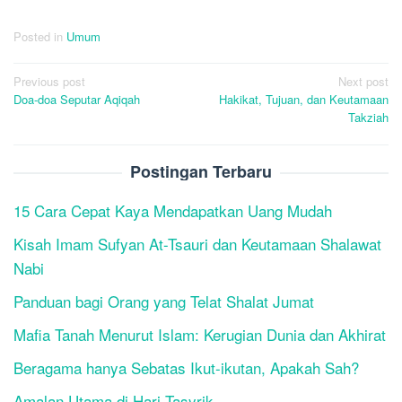
Posted in
Umum
Post
Previous post
Next post
Doa-doa Seputar Aqiqah
Hakikat, Tujuan, dan Keutamaan
navigation
Takziah
Postingan Terbaru
15 Cara Cepat Kaya Mendapatkan Uang Mudah
Kisah Imam Sufyan At-Tsauri dan Keutamaan Shalawat
Nabi
Panduan bagi Orang yang Telat Shalat Jumat
Mafia Tanah Menurut Islam: Kerugian Dunia dan Akhirat
Beragama hanya Sebatas Ikut-ikutan, Apakah Sah?
Amalan Utama di Hari Tasyrik