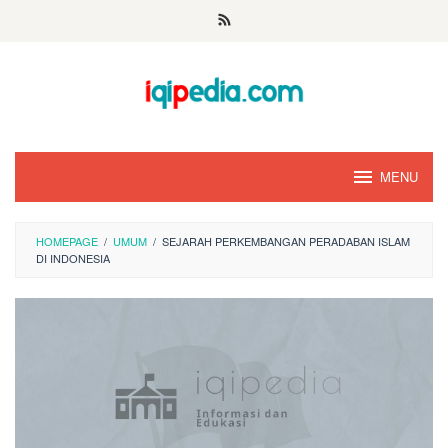
Skip
to
content
MENU
HOMEPAGE
/
UMUM
/
SEJARAH PERKEMBANGAN PERADABAN ISLAM
DI INDONESIA