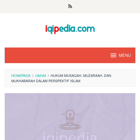
Skip
to
content
MENU
HOMEPAGE
/
UMUM
/
HUKUM MUSAQAH, MUZARAAH, DAN
MUKHABARAH DALAM PERSPEKTIF ISLAM