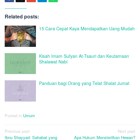
Related posts:
15 Cara Cepat Kaya Mendapatkan Uang Mudah
Kisah Imam Sufyan At-Tsauri dan Keutamaan
Shalawat Nabi
Panduan bagi Orang yang Telat Shalat Jumat
Posted in
Umum
Post
Previous post
Next post
Ibnu Shayyad: Sahabat yang
Apa Hukum Mensterilkan Hewan?