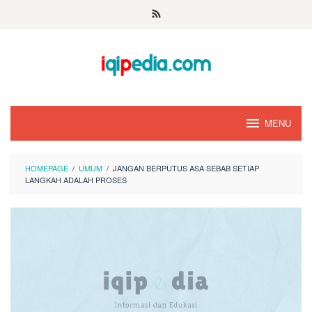
Skip
to
content
MENU
HOMEPAGE
/
UMUM
/
JANGAN BERPUTUS ASA SEBAB SETIAP
LANGKAH ADALAH PROSES