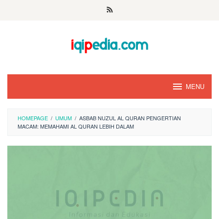
Skip
to
content
MENU
HOMEPAGE
/
UMUM
/
ASBAB NUZUL AL QURAN PENGERTIAN
MACAM: MEMAHAMI AL QURAN LEBIH DALAM