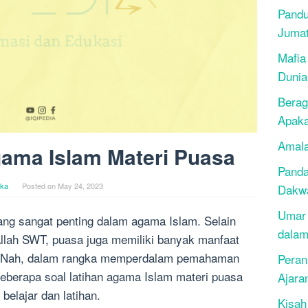
Pandu
Juma
Mafia
Dunia
Berag
Apak
Amala
gama Islam Materi Puasa
Panda
ika
Posted on
May 24, 2023
Dakwa
Umar 
ang sangat penting dalam agama Islam. Selain
dalam
llah SWT, puasa juga memiliki banyak manfaat
l. Nah, dalam rangka memperdalam pemahaman
Peran
 beberapa soal latihan agama Islam materi puasa
Ajara
belajar dan latihan.
Kisah