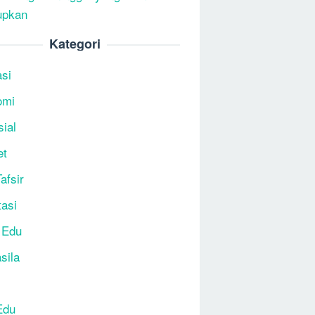
upkan
Kategori
si
omi
sial
et
afsir
tasi
 Edu
sila
Edu