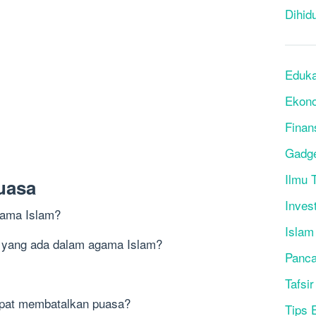
Dihid
Eduka
Ekon
Finan
Gadg
Ilmu T
uasa
Inves
gama Islam?
Islam
a yang ada dalam agama Islam?
Panca
Tafsir
apat membatalkan puasa?
Tips 