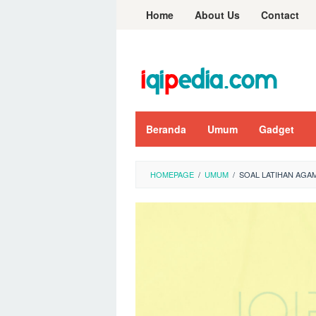
Skip
Home
About Us
Contact
to
content
Beranda
Umum
Gadget
HOMEPAGE
/
UMUM
/
SOAL LATIHAN AGAM