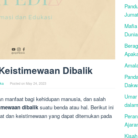
Pandu
Juma
Mafia
Dunia
Berag
Apak
Amala
Keistimewaan Dibalik
Panda
ika
Posted on
May 24, 2023
Dakwa
Umar 
n manfaat bagi kehidupan manusia, dan salah
dalam
suatu benda atau hal. Berikut ini
timewaan dibalik
iat dan keistimewaan yang dapat ditemukan pada
Peran
Ajara
Kisah