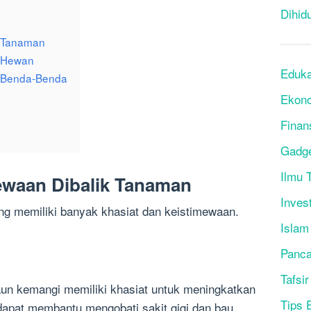
Dihid
k Tanaman
k Hewan
Eduka
k Benda-Benda
Ekon
Finan
Gadg
Ilmu T
ewaan Dibalik Tanaman
Inves
ng memiliki banyak khasiat dan keistimewaan.
Islam
Panca
Tafsir
aun kemangi memiliki khasiat untuk meningkatkan
Tips 
 dapat membantu mengobati sakit gigi dan bau