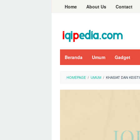
Skip
Home
About Us
Contact
to
content
Beranda
Umum
Gadget
HOMEPAGE
/
UMUM
/
KHASIAT DAN KEIST