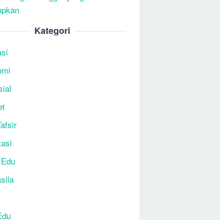
upkan
Kategori
si
omi
sial
et
afsir
tasi
 Edu
sila
Edu