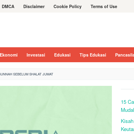
DMCA
Disclaimer
Cookie Policy
Terms of Use
Ekonomi
Investasi
Edukasi
Tips Edukasi
Pancasil
SUNNAH SEBELUM SHALAT JUMAT
15 Ca
Muda
Kisah
Keuta