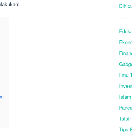
ilakukan:
Dihid
Eduka
Ekon
Finan
Gadg
Ilmu T
Inves
Islam
at
Panca
Tafsir
Tips 