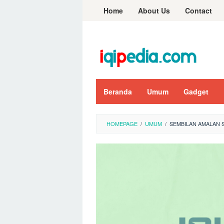
Skip
Home
About Us
Contact
to
content
Beranda
Umum
Gadget
HOMEPAGE
/
UMUM
/
SEMBILAN AMALAN 