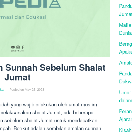
Pandu
Juma
Mafia
Dunia
Berag
Apak
Amala
n Sunnah Sebelum Shalat
Panda
Jumat
Dakwa
ika
Posted on
May 23, 2023
Umar 
dalam
badah yang wajib dilakukan oleh umat muslim
Peran
 melaksanakan shalat Jumat, ada beberapa
Ajara
an sebelum shalat Jumat untuk mendapatkan
mpah. Berikut adalah sembilan amalan sunnah
Kisah