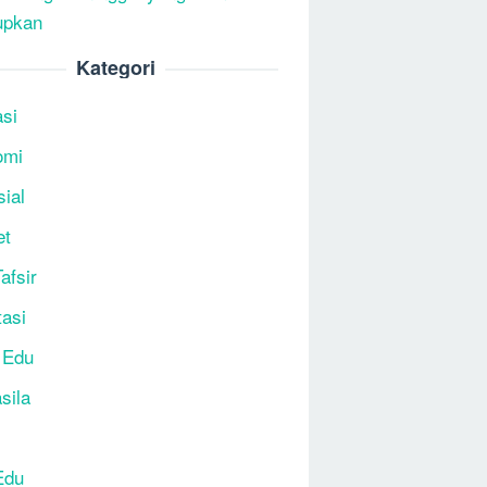
upkan
Kategori
si
omi
sial
et
afsir
tasi
 Edu
sila
Edu