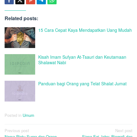
Related posts:
15 Cara Cepat Kaya Mendapatkan Uang Mudah
Kisah Imam Sufyan At-Tsauri dan Keutamaan
Shalawat Nabi
Panduan bagi Orang yang Telat Shalat Jumat
Posted in
Umum
Post
Previous post
Next post
Nama Pintu Surga dan Orang-
Siapa Egi John: Biografi dan