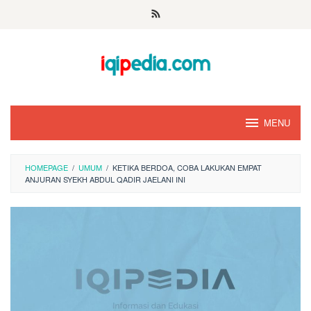
Skip
to
content
MENU
HOMEPAGE
/
UMUM
/
KETIKA BERDOA, COBA LAKUKAN EMPAT
ANJURAN SYEKH ABDUL QADIR JAELANI INI