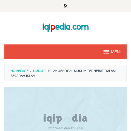
Skip
to
content
MENU
HOMEPAGE
/
UMUM
/
INILAH JENDRAL MUSLIM TERHEBAT DALAM
SEJARAH ISLAM