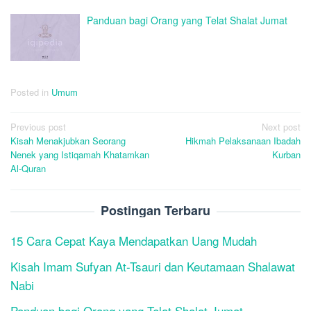
Panduan bagi Orang yang Telat Shalat Jumat
Posted in
Umum
Post
Previous post
Next post
Kisah Menakjubkan Seorang
Hikmah Pelaksanaan Ibadah
navigation
Nenek yang Istiqamah Khatamkan
Kurban
Al-Quran
Postingan Terbaru
15 Cara Cepat Kaya Mendapatkan Uang Mudah
Kisah Imam Sufyan At-Tsauri dan Keutamaan Shalawat
Nabi
Panduan bagi Orang yang Telat Shalat Jumat