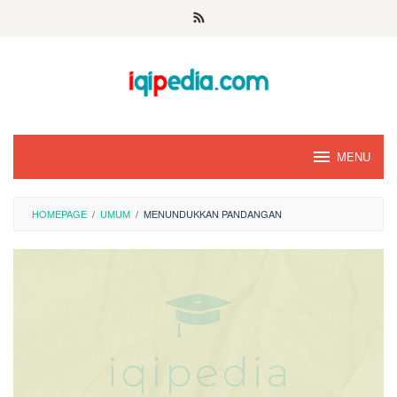
Skip
to
content
MENU
HOMEPAGE
/
UMUM
/
MENUNDUKKAN PANDANGAN