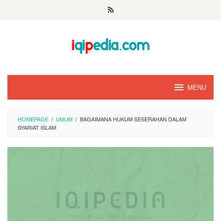
Skip
to
content
MENU
HOMEPAGE
/
UMUM
/
BAGAIMANA HUKUM SESERAHAN DALAM
SYARIAT ISLAM