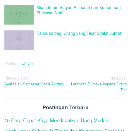
Kisah Imam Sufyan At-Tsauri dan Keutamaan
Shalawat Nabi
Panduan bagi Orang yang Telat Shalat Jumat
Posted in
Umum
Post
Previous post
Next post
Soal Ujian Semester Ganjil Akidah
Larangan Durhaka kepada Orang
navigation
Tua
Postingan Terbaru
15 Cara Cepat Kaya Mendapatkan Uang Mudah
Kisah Imam Sufyan At-Tsauri dan Keutamaan Shalawat