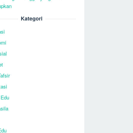
upkan
Kategori
si
omi
sial
et
afsir
tasi
 Edu
sila
Edu