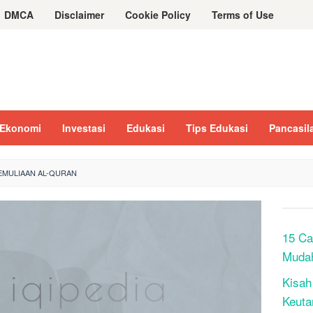
DMCA
Disclaimer
Cookie Policy
Terms of Use
Ekonomi
Investasi
Edukasi
Tips Edukasi
Pancasil
EMULIAAN AL-QURAN
15 Ca
Muda
Kisah
Keuta