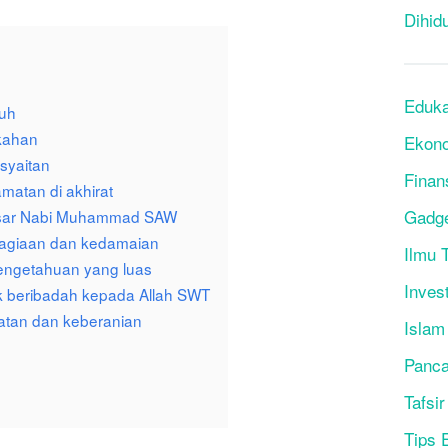
Dihid
Eduka
buh
kahan
Ekon
 syaitan
Finan
matan di akhirat
Gadg
rbesar Nabi Muhammad SAW
hagiaan dan kedamaian
Ilmu T
pengetahuan yang luas
Inves
k beribadah kepada Allah SWT
atan dan keberanian
Islam
Panca
Tafsir
Tips 