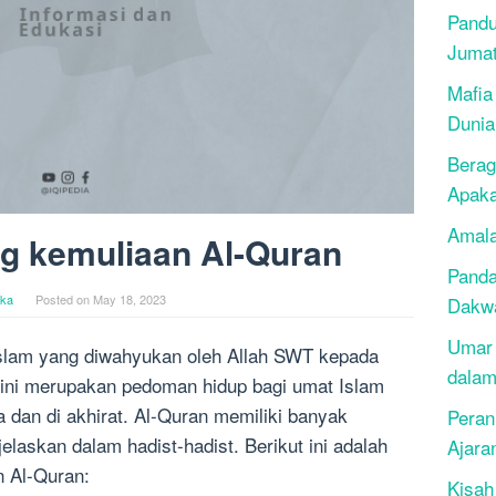
Pandu
Juma
Mafia
Dunia
Berag
Apak
Amala
ng kemuliaan Al-Quran
Panda
ika
Posted on
May 18, 2023
Dakwa
Umar 
Islam yang diwahyukan oleh Allah SWT kepada
dalam
ini merupakan pedoman hidup bagi umat Islam
a dan di akhirat. Al-Quran memiliki banyak
Peran
laskan dalam hadist-hadist. Berikut ini adalah
Ajara
n Al-Quran:
Kisah