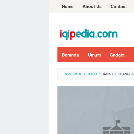
Skip
Home
About Us
Contact
to
content
Beranda
Umum
Gadget
HOMEPAGE
/
UMUM
/
HADIST TENTANG K