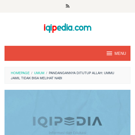
Skip
to
content
MENU
HOMEPAGE
/
UMUM
/
PANDANGANNYA DITUTUP ALLAH: UMMU
JAMIL TIDAK BISA MELIHAT NABI