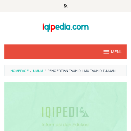
Skip
to
content
MENU
HOMEPAGE
/
UMUM
/
PENGERTIAN TAUHID ILMU TAUHID TUJUAN