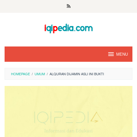
Skip
to
content
MENU
HOMEPAGE
/
UMUM
/
ALQURAN DIJAMIN ASLI INI BUKTI