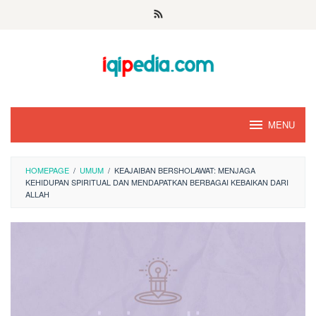
Skip
to
content
MENU
HOMEPAGE
/
UMUM
/
KEAJAIBAN BERSHOLAWAT: MENJAGA
KEHIDUPAN SPIRITUAL DAN MENDAPATKAN BERBAGAI KEBAIKAN DARI
ALLAH