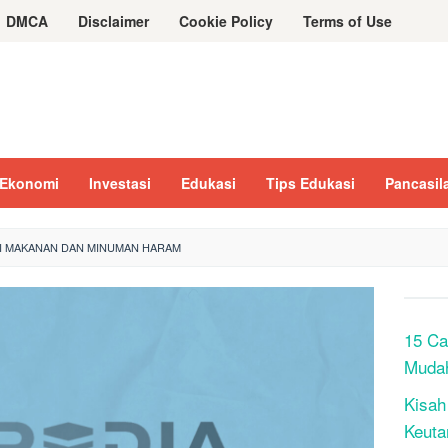
DMCA
Disclaimer
Cookie Policy
Terms of Use
Ekonomi
Investasi
Edukasi
Tips Edukasi
Pancasil
I MAKANAN DAN MINUMAN HARAM
15 Ca
Muda
Kisah
Keuta