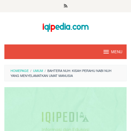
Skip
to
content
MENU
HOMEPAGE
/
UMUM
/
BAHTERA NUH: KISAH PERAHU NABI NUH
YANG MENYELAMATKAN UMAT MANUSIA