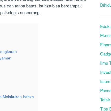
Dihid
rus dan tanpa batas, istihza bisa berdampak
psikologis seseorang.
Eduka
Ekon
Finan
rtengkaran
Gadg
Nyaman
Ilmu T
Inves
Islam
Panca
a Melakukan Istihza
Tafsir
Tips 