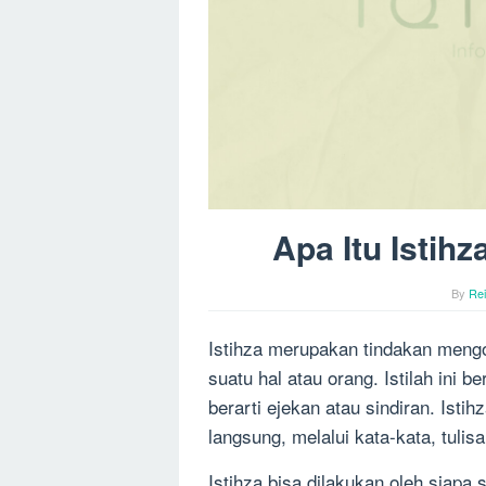
Apa Itu Istih
By
Re
Istihza merupakan tindakan mengo
suatu hal atau orang. Istilah ini b
berarti ejekan atau sindiran. Isti
langsung, melalui kata-kata, tulis
Istihza bisa dilakukan oleh siapa