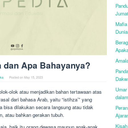
Pandu
Juma
Mafia
Dunia
Berag
Apak
Amala
za dan Apa Bahayanya?
Panda
ika
Posted on
May 15, 2023
Dakwa
Umar 
lok-olok atau menjadikan bahan tertawaan atas
dalam
erasal dari bahasa Arab, yaitu “istihza’” yang
hza bisa dilakukan secara langsung atau tidak
Peran
an, atau bahkan gerakan tubuh.
Ajara
Kisah
 saja, baik itu orang dewasa maupun anak-anak.