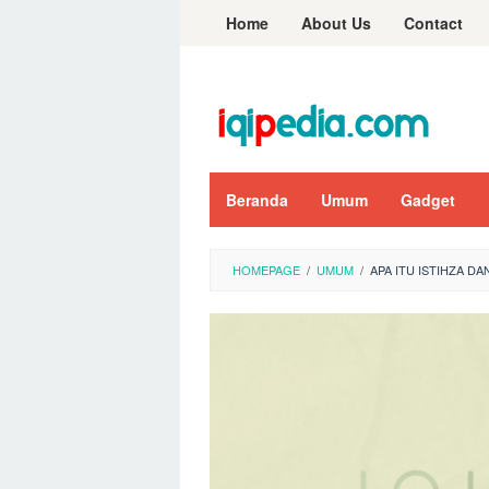
Skip
Home
About Us
Contact
to
content
Beranda
Umum
Gadget
HOMEPAGE
/
UMUM
/
APA ITU ISTIHZA D