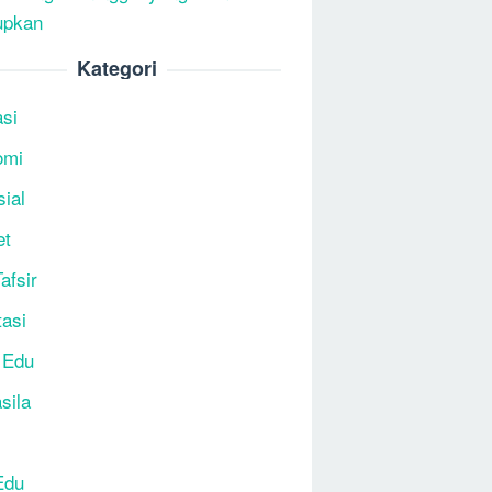
upkan
Kategori
si
omi
sial
et
afsir
tasi
 Edu
sila
Edu